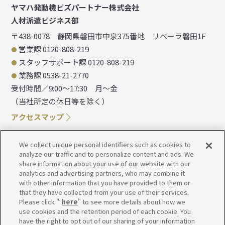
ヤマハ発動機ビズパートナー株式会社
人材派遣ビジネス部
〒438-0078
静岡県磐田市中泉375番地
リベーラ磐田1F
営業課 0120-808-219
スタッフサポート課 0120-808-219
業務課 0538-21-2770
受付時間／9:00～17:30 月～金
（当社所定の休日等を除く）
アクセスマップ
We collect unique personal identifiers such as cookies to
analyze our traffic and to personalize content and ads. We
share information about your use of our website with our
analytics and advertising partners, who may combine it
with other information that you have provided to them or
that they have collected from your use of their services.
Please click "
here
" to see more details about how we
use cookies and the retention period of each cookie. You
have the right to opt out of our sharing of your information