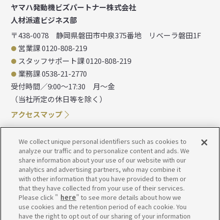
ヤマハ発動機ビズパートナー株式会社
人材派遣ビジネス部
〒438-0078
静岡県磐田市中泉375番地
リベーラ磐田1F
営業課 0120-808-219
スタッフサポート課 0120-808-219
業務課 0538-21-2770
受付時間／9:00～17:30 月～金
（当社所定の休日等を除く）
アクセスマップ
We collect unique personal identifiers such as cookies to
analyze our traffic and to personalize content and ads. We
share information about your use of our website with our
analytics and advertising partners, who may combine it
with other information that you have provided to them or
that they have collected from your use of their services.
Please click "
here
" to see more details about how we
use cookies and the retention period of each cookie. You
have the right to opt out of our sharing of your information